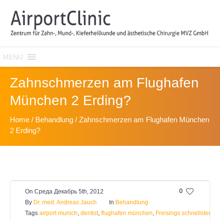
MENU
Zahnschmerzen am Flughafen
München 2 Erding?
Home
/
Behandlung
/
Zahnschmerzen am Flughafen München
2 Erding?
0
On
Среда Декабрь 5th, 2012
By
Dr. med. Andreas Jauch
In
Behandlung
Tags
airport munich
,
dentist
,
flughafen münchen
,
Freisings schnellster Za