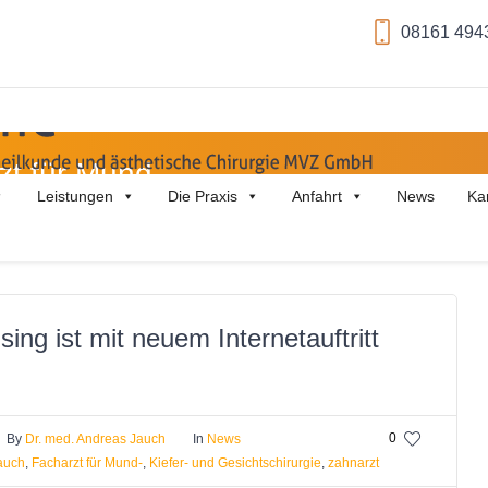
08161 494
zt für Mund-
Leistungen
Die Praxis
Anfahrt
News
Ka
ising ist mit neuem Internetauftritt
0
By
Dr. med. Andreas Jauch
In
News
jauch
,
Facharzt für Mund-
,
Kiefer- und Gesichtschirurgie
,
zahnarzt