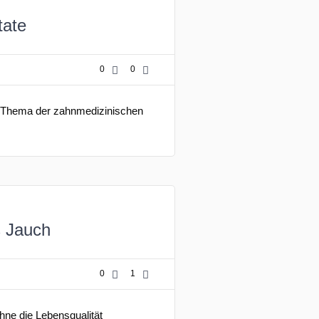
tate
0
0
en Thema der zahnmedizinischen
s Jauch
0
1
hne die Lebensqualität