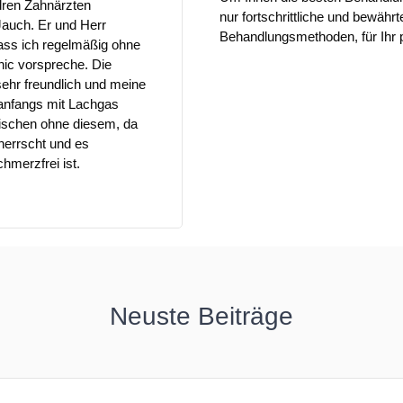
dren Zahnärzten
Nach einem Wechsel von meine
nur fortschrittliche und bewähr
Jauch. Er und Herr
bin ich nun endlich bei einem 
Behandlungsmethoden, für Ihr p
ass ich regelmäßig ohne
uneingeschränkten Vertrauen sn
inic vorspreche. Die
Familienmitglieder sind nereits
ehr freundlich und meine
seither ist der Gang zum Zahna
h anfangs mit Lachgas
Entscheidung mehr. Jederzeit 
ischen ohne diesem, da
eherrscht und es
hmerzfrei ist.
Neuste Beiträge