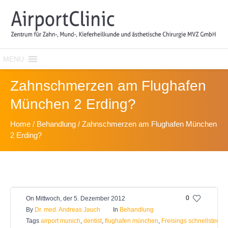
MENU
Zahnschmerzen am Flughafen
München 2 Erding?
Home
/
Behandlung
/
Zahnschmerzen am Flughafen München
2 Erding?
0
On
Mittwoch, der 5. Dezember 2012
By
Dr. med. Andreas Jauch
In
Behandlung
Tags
airport munich
,
dentist
,
flughafen münchen
,
Freisings schnellster Za