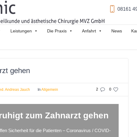
08161 4
Leistungen
Die Praxis
Anfahrt
News
Ka
rzt gehen
2
0
ed. Andreas Jauch
In
Allgemein
ruhigt zum Zahnarzt gehen
en Sicherheit für die Patienten – Coronavirus / COVID-